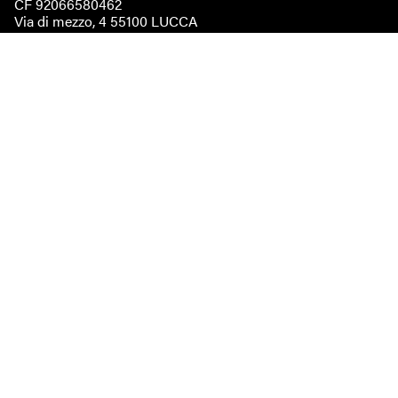
CF 92066580462
Via di mezzo, 4 55100 LUCCA
immaginaodv@pec.it
Statuto
Regolamento elettorale
Restiamo in contatto
Email
Facebook
Instagram
Newsletter
Ricevi la nostra newsletter dedicata al mondo illustrato, alle
iniziative e gli eventi durante tutto l'anno!