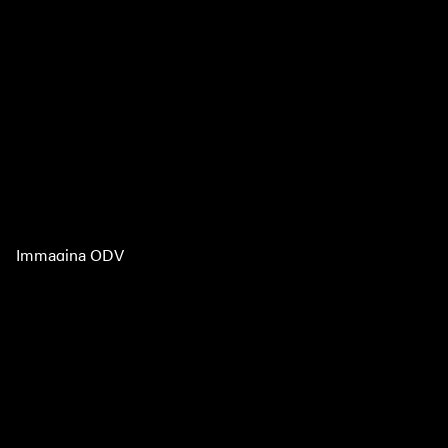
Immagina ODV
PIVA 02525570467
CF 92066580462
Via di mezzo, 4 55100 LUCCA
immaginaodv@pec.it
Statuto