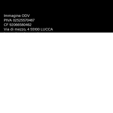
Immagina ODV
PIVA 02525570467
CF 92066580462
Via di mezzo, 4 55100 LUCCA
immaginaodv@pec.it
Statuto
Regolamento elettorale