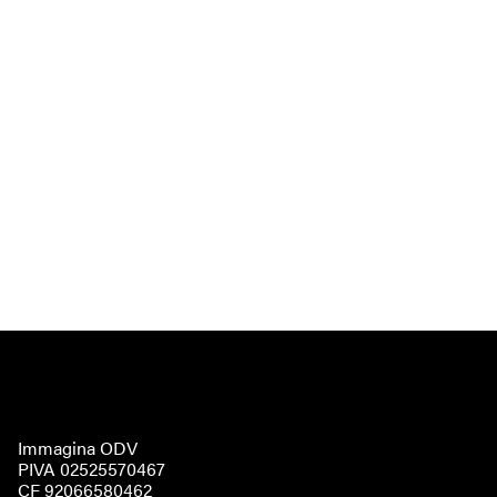
Immagina ODV
PIVA 02525570467
CF 92066580462