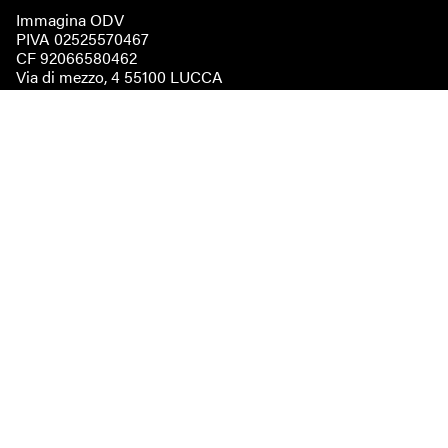
Immagina ODV
PIVA 02525570467
CF 92066580462
Via di mezzo, 4 55100 LUCCA
immaginaodv@pec.it
Statuto
Regolamento elettorale
Restiamo in contatto
Email
Facebook
Instagram
Newsletter
Ricevi la nostra newsletter dedicata al mondo illustrato, alle