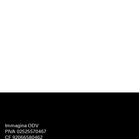
Immagina ODV
PIVA 02525570467
CF 92066580462