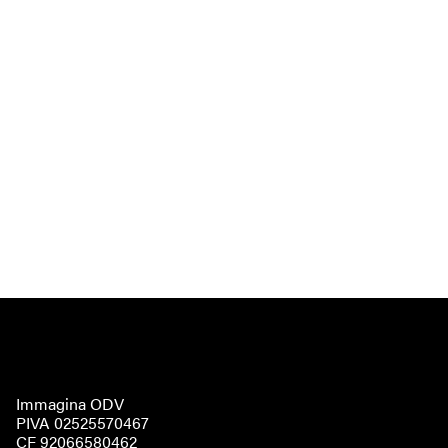
Immagina ODV
PIVA 02525570467
CF 92066580462