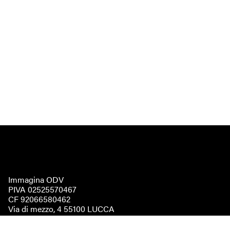
Immagina ODV
PIVA 02525570467
CF 92066580462
Via di mezzo, 4 55100 LUCCA
immaginaodv@pec.it