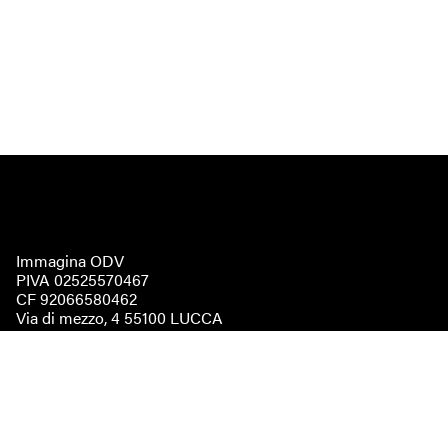
Immagina ODV
PIVA 02525570467
CF 92066580462
Via di mezzo, 4 55100 LUCCA
immaginaodv@pec.it
Statuto