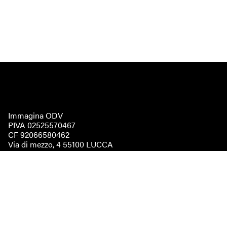
Immagina ODV
PIVA 02525570467
CF 92066580462
Via di mezzo, 4 55100 LUCCA
immaginaodv@pec.it
Statuto
Regolamento elettorale