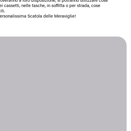
roveranno a loro disposizione, si potranno utilizzare cose
i cassetti, nelle tasche, in soffitta o per strada, cose
li.
personalissima Scatola delle Meraviglie!