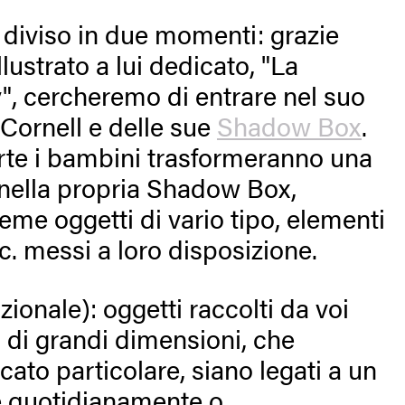
à diviso in due momenti: grazie
illustrato a lui dedicato, "La
y", cercheremo di entrare nel suo
Cornell e delle sue
Shadow Box
.
rte i bambini trasformeranno una
nella propria Shadow Box,
me oggetti di vario tipo, elementi
ecc. messi a loro disposizione.
zionale): oggetti raccolti da voi
 di grandi dimensioni, che
cato particolare, siano legati a un
e quotidianamente o