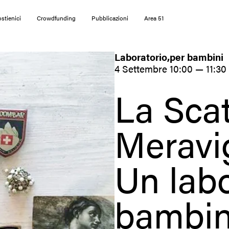
stienici
Crowdfunding
Pubblicazioni
Area 51
Laboratorio
,
per bambini
4 Settembre 10:00 — 11:30
La Scat
Meravig
Un labo
bambini