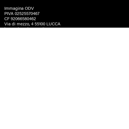
Immagina ODV
PIVA 02525570467
CF 92066580462
Via di mezzo, 4 55100 LUCCA
immaginaodv@pec.it
Statuto
Regolamento elettorale
IMMAGINA 2025
Associazione