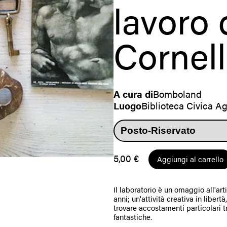
lavoro 
Cornell
A cura di
Bomboland
Luogo
Biblioteca Civica A
5,00
€
Aggiungi al carrello
Il laboratorio è un omaggio all'art
anni; un'attività creativa in liber
trovare accostamenti particolari t
fantastiche.