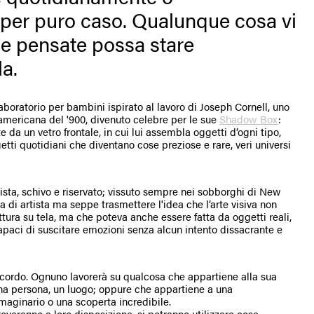
 per puro caso. Qualunque cosa vi
he pensate possa stare
la.
aboratorio per bambini ispirato al lavoro di Joseph Cornell, uno
te americana del '900, divenuto celebre per le sue
Shadow Box
:
e da un vetro frontale, in cui lui assembla oggetti d’ogni tipo,
etti quotidiani che diventano cose preziose e rare, veri universi
onista, schivo e riservato; vissuto sempre nei sobborghi di New
ta di artista ma seppe trasmettere l'idea che l’arte visiva non
ttura su tela, ma che poteva anche essere fatta da oggetti reali,
apaci di suscitare emozioni senza alcun intento dissacrante e
 ricordo. Ognuno lavorerà su qualcosa che appartiene alla sua
na persona, un luogo; oppure che appartiene a una
aginario o una scoperta incredibile.