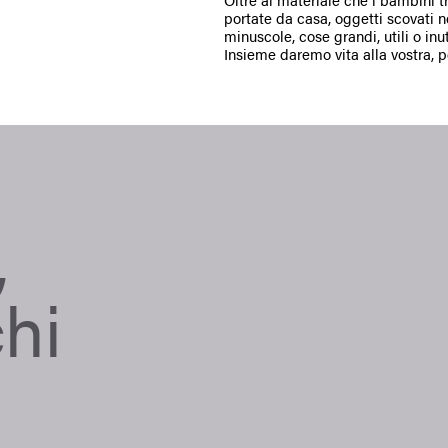
Oltre al materiale che i bambini t
portate da casa, oggetti scovati ne
minuscole, cose grandi, utili o inuti
Insieme daremo vita alla vostra, 
,
chi