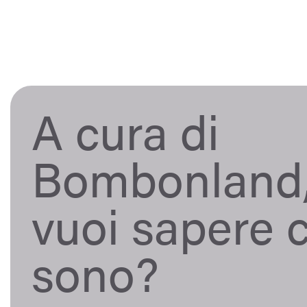
A cura di
Bombonland
vuoi sapere 
sono?