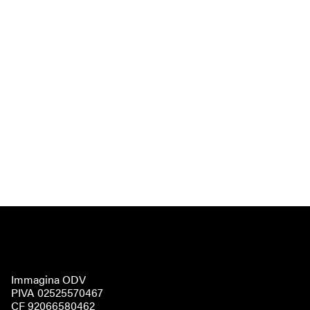
Immagina ODV
PIVA 02525570467
CF 92066580462