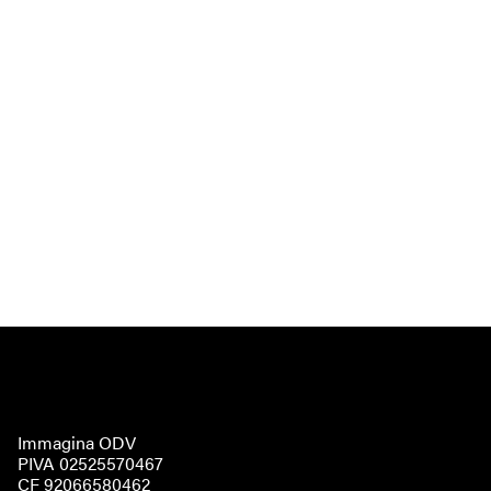
Immagina ODV
PIVA 02525570467
CF 92066580462