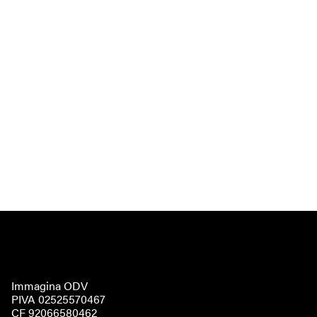
Immagina ODV
PIVA 02525570467
CF 92066580462