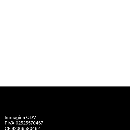
Immagina ODV
PIVA 02525570467
CF 92066580462