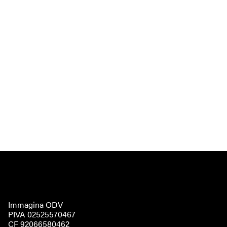
Immagina ODV
PIVA 02525570467
CF 92066580462