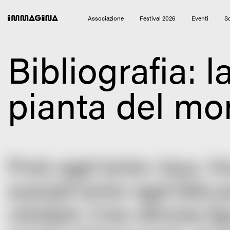
Immagina Festival 2026
Associazione
Festival 2026
Eventi
So
Bibliografia: l
pianta del m
Proin eget tortor risus. 
suscipit tortor eget felis p
volutpat. Cras ultricies li