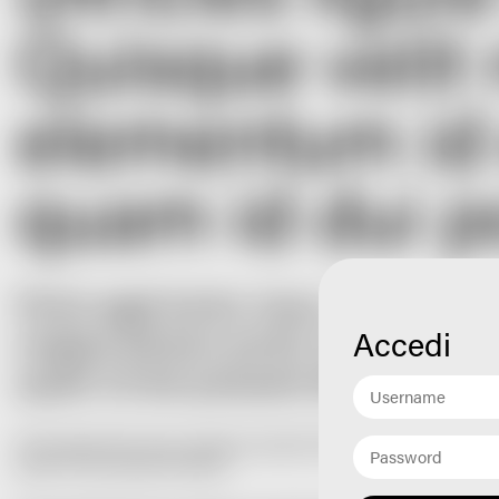
Quisque velit n
elementum id 
quam id dui p
Proin eget tortor risus. Vivamus sus
magna dictum porta. Quisque velit 
Accedi
quam id dui posuere blandit.
Proin eget tortor risus. Vivamus suscipit tortor eget felis porttito
quam id dui posuere blandit.