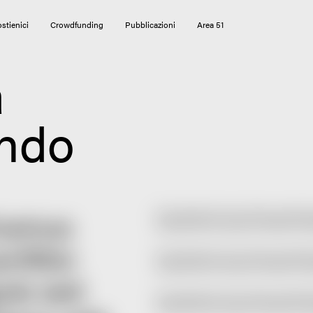
stienici
Crowdfunding
Pubblicazioni
Area 51
a
ondo
Vivamus
Proin eget tortor risus. Vivamus suscipit to
Quisque velit nisi, pretium ut lacinia in, 
orttitor
Proin eget tortor risus. Vivamus suscipit to
Quisque velit nisi, pretium ut lacinia in, 
gula sed
Proin eget tortor risus. Vivamus suscipit to
Quisque velit nisi, pretium ut lacinia in, 