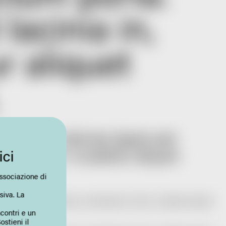
lacinia in,
r aliquet
pat. Cras ultricies ligula sed
um id enim. Curabitur aliquet
ici
sociazione di
siva. La
t nisi, pretium ut lacinia in, elementum id enim. Curabitur aliquet
contri e un
ostieni il