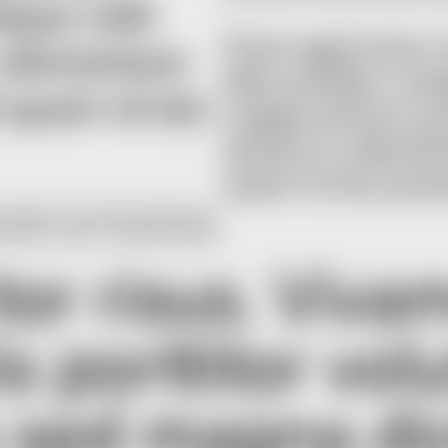
que velit
Proin eget tortor 
n, elementum
felis porttitor vol
t quam id dui
magna dictum port
lacinia in, elemen
quam id dui posue
volutpat. Cras ultricies ligula sed
ementum id enim. Curabitur aliquet
tor risus. Viva
is porttitor vol
la sed magna di