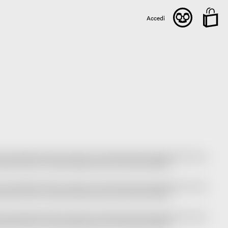
Accedi
rtor eget felis porttitor volutpat. Cras ultricies ligula sed magna dictum porta.
elementum id enim. Curabitur aliquet quam id dui posuere blandit.
rtor eget felis porttitor volutpat. Cras ultricies ligula sed magna dictum porta.
elementum id enim. Curabitur aliquet quam id dui posuere blandit.
rtor eget felis porttitor volutpat. Cras ultricies ligula sed magna dictum porta.
elementum id enim. Curabitur aliquet quam id dui posuere blandit.