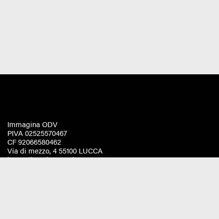
Immagina ODV
PIVA 02525570467
CF 92066580462
Via di mezzo, 4 55100 LUCCA
immaginaodv@pec.it
Statuto