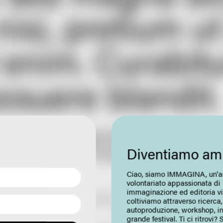
isi, pretium ut 
enim. Curabitu
osuere blandit.
cipit tortor eget felis porttitor volut
nisi, pretium ut lacinia in, element
Diventiamo am
Ciao, siamo IMMAGINA, un'as
volontariato appassionata di
immaginazione ed editoria vi
r volutpat. Cras ultricies ligula sed magna dictum porta. Quisque veli
coltiviamo attraverso ricerca,
autoproduzione, workshop, in
grande festival. Ti ci ritrovi? S