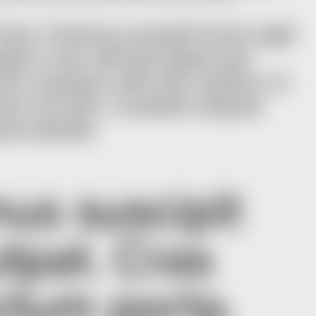
risus. Vivamus suscipit tortor eget
utpat. Cras ultricies ligula sed
a. Quisque velit nisi, pretium ut
tum id enim. Curabitur aliquet
re blandit.
mus suscipit
utpat. Cras
ctum porta.