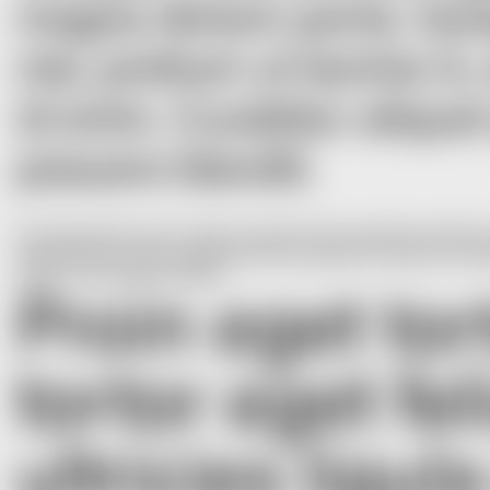
magna dictum porta. Quis
nisi, pretium ut lacinia i
id enim. Curabitur alique
posuere blandit.
Proin eget tortor risus. Vivamus suscipit tortor eget felis porttitor 
magna dictum porta. Quisque velit nisi, pretium ut lacinia in, el
quam id dui posuere blandit.
Proin eget tor
tortor eget fel
ultricies ligu