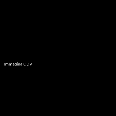
Immagina ODV
PIVA 02525570467
CF 92066580462
Via di mezzo, 4 55100 LUCCA
immaginaodv@pec.it
Statuto